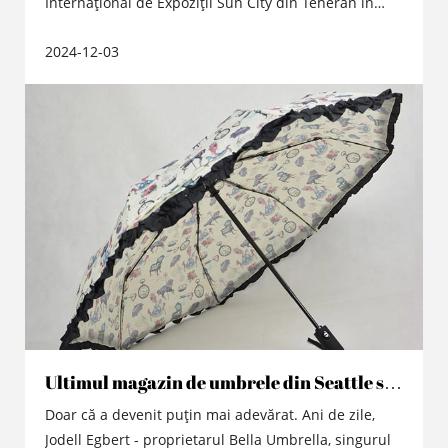
Internaţional de Expoziţii Sun City din Teheran în
decembrie 2014 . 14 , şi este de aşteptat să atragă
2024-12-03
mai mult de 1.000 de cumpărători locali pentru a
vizita discuţiile .
Ultimul magazin de umbrele din Seattle se
închide
Doar că a devenit puțin mai adevărat. Ani de zile,
Jodell Egbert - proprietarul Bella Umbrella, singurul