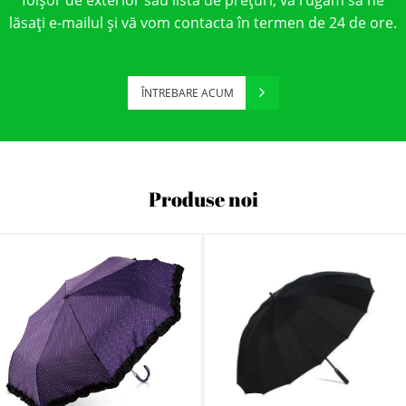
lăsați e-mailul și vă vom contacta în termen de 24 de ore.
ÎNTREBARE ACUM
Produse noi