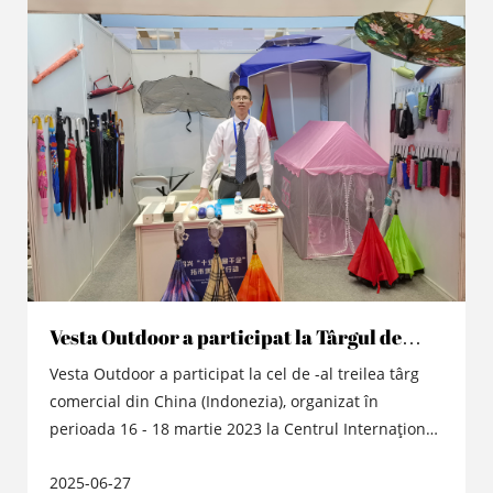
Vesta Outdoor a participat la Târgul de
comerț din China, Indonezia 2023
Vesta Outdoor a participat la cel de -al treilea târg
comercial din China (Indonezia), organizat în
perioada 16 - 18 martie 2023 la Centrul Internațional
de Convenții și Expoziții Internaționale din Jakarta
2025-06-27
din Indonezia, ca răspuns la Inițiativa Belt and Road