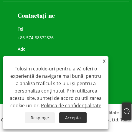
Contactaţi-ne
Tel
+86-574-88372826
Add
No.518, Li He Road, Songxia Umbrella Town,
X
Shanghai, Shaoxing City, provincia Zhejiang,
Folosim cookie-uri pentru a vă oferi o
China
experiență de navigare mai bună, pentru
E-mail
a analiza traficul site-ului și pentru a
personaliza conținutul. Prin utilizarea
contact@vesta-industry.com
acestui site, sunteți de acord cu utilizarea
cookie-urilor.
Politica de confidențialitate
Links
Sitemap
RSS
XML
Politica de confidențialitate
Respinge
Accepta
Copyright © 2024 Shaoxing Vesta Outdoor Products Co., Ltd. Toate
drepturile rezervate.