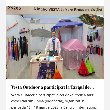
a țării și a obținut o bună afectare de marketing în
Indonezia.
Vesta Outdoor a participat la Târgul de
comerț din China, Indonezia 2023
Vesta Outdoor a participat la cel de -al treilea târg
comercial din China (Indonezia), organizat în
perioada 16 - 18 martie 2023 la Centrul Internațional