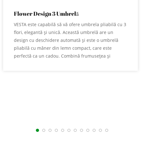
Flower Design 3 Umbrelă
pliabilă
VESTA este capabilă să vă ofere umbrela pliabilă cu 3
flori, elegantă și unică. Această umbrelă are un
design cu deschidere automată și este o umbrelă
pliabilă cu mâner din lemn compact, care este
perfectă ca un cadou. Combină frumusețea și
funcționalitatea, făcându-l o alegere elegantă și
practică pentru zilele ploioase.
● ​Marcă: VESTA
● Ambalare: Carton+ ladă
● Supply Ability: 100%
● Dimensiune Raza 53 5CM 8 panouri Diametru