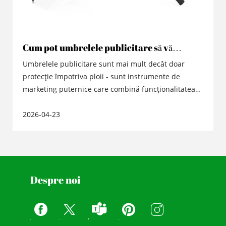
Cum pot umbrelele publicitare să vă
sporească vizibilitatea mărcii?
Umbrelele publicitare sunt mai mult decât doar
protecție împotriva ploii - sunt instrumente de
marketing puternice care combină funcționalitatea
cu promovarea mărcii. Acest ghid explorează
2026-04-23
beneficiile, strategiile și sfaturile practice pentru a
maximiza impactul umbrelelor publicitare pentru
companii de toate dimensiunile.
Despre noi