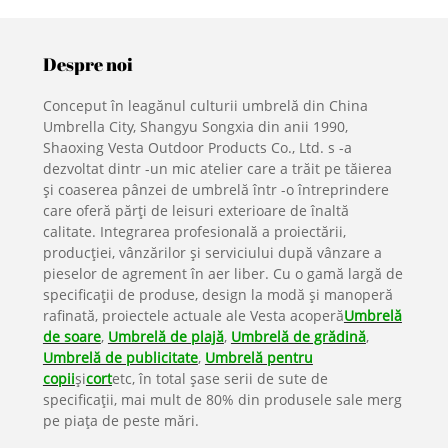
Despre noi
Conceput în leagănul culturii umbrelă din China
Umbrella City, Shangyu Songxia din anii 1990,
Shaoxing Vesta Outdoor Products Co., Ltd. s -a
dezvoltat dintr -un mic atelier care a trăit pe tăierea
și coaserea pânzei de umbrelă într -o întreprindere
care oferă părți de leisuri exterioare de înaltă
calitate. Integrarea profesională a proiectării,
producției, vânzărilor și serviciului după vânzare a
pieselor de agrement în aer liber. Cu o gamă largă de
specificații de produse, design la modă și manoperă
rafinată, proiectele actuale ale Vesta acoperă
Umbrelă
de soare
,
Umbrelă de plajă
,
Umbrelă de grădină
,
Umbrelă de publicitate
,
Umbrelă pentru
copii
şi
cort
etc, în total șase serii de sute de
specificații, mai mult de 80% din produsele sale merg
pe piața de peste mări.