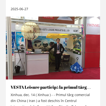
de Convenții și Expoziții Internaționale din Jakarta
2025-06-27
din Indonezia, ca răspuns la Inițiativa Belt and Road
a țării și a obținut o bună afectare de marketing în
Indonezia.
VESTA Leisure participă la primul târg
comercial din China (Iran) de la Teheran
Xinhua, dec. 14 ( Xinhua ) - - Primul târg comercial
din China ( Iran ) a fost deschis în Centrul