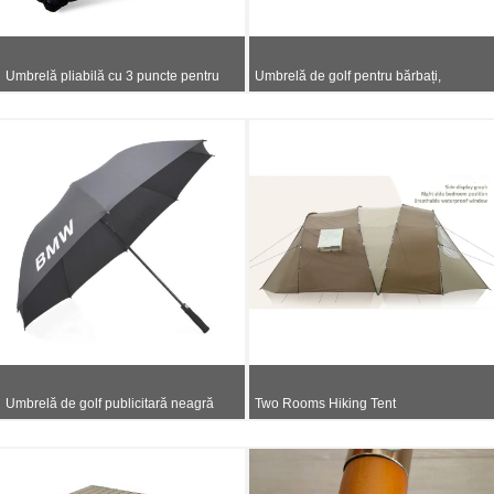
Umbrelă pliabilă cu 3 puncte pentru
Umbrelă de golf pentru bărbați,
femei
deschisă manual
Umbrelă de golf publicitară neagră
Two Rooms Hiking Tent