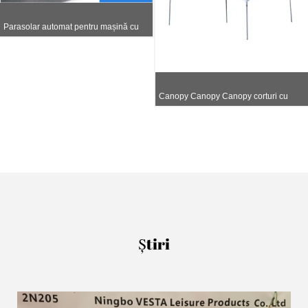
Parasolar automat pentru mașină cu
telecomandă electrică spate de
generația a 2-a
Canopy Canopy Canopy corturi cu
cadru ridicat de vârf 20'X20 '10x20
Știri